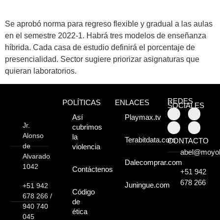
Atractivos
Se aprobó norma para regreso flexible y gradual a las aulas
en el semestre 2022-1. Habrá tres modelos de enseñanza
Moyobamba, está
híbrida. Cada casa de estudio definirá el porcentaje de
presencialidad. Sector sugiere priorizar asignaturas que
lleno de atractivos
quieran laboratorios.
sorprendentes,
¡Descúbrelos!
REDES
POLÍTICAS
ENLACES
SOCIALES
Así
Playmax.tv
Jr.
cubrimos
Alonso
la
Terabitdata.com
CONTACTO
de
violencia
abel@moyo
Alvarado
Dalecomprar.com
1042
Contáctenos
+51 942
678 266
Juningue.com
+51 942
Código
678 266 /
de
940 740
ética
045