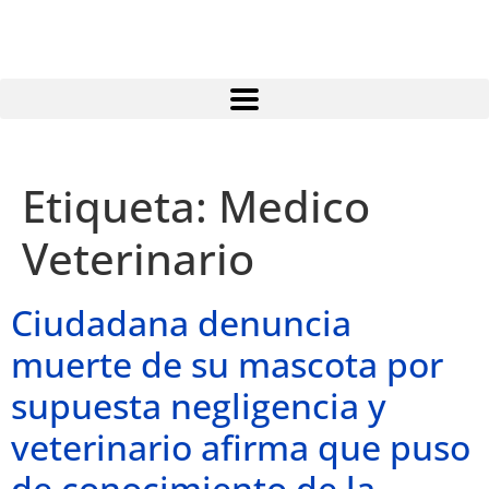
Atractivos
Etiqueta:
Medico
Veterinario
Moyobamba, está lleno de atractivos sorprendentes,
¡Descúbrelos!
Ciudadana denuncia
muerte de su mascota por
supuesta negligencia y
veterinario afirma que puso
de conocimiento de la