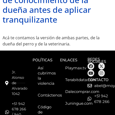
dueña antes de aplicar
tranquilizante
Acá te contamos la versión de ambas partes, de la
dueña del perro y de la veterinaria.
REDES
POLÍTICAS
ENLACES
SOCIALES
Así
Playmax.tv
Jr.
cubrimos
Alonso
la
CONTACTO
Terabitdata.com
de
violencia
abel@moy
Alvarado
Dalecomprar.com
1042
Contáctenos
+51 942
678 266
Juningue.com
+51 942
Código
678 266
de
/ 940