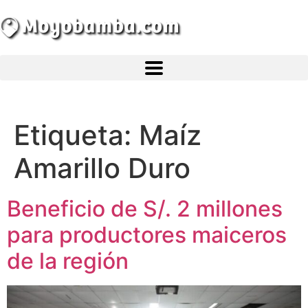
Atractivos
Etiqueta:
Maíz
Amarillo Duro
Moyobamba, está lleno de atractivos sorprendentes,
¡Descúbrelos!
Beneficio de S/. 2 millones
para productores maiceros
de la región