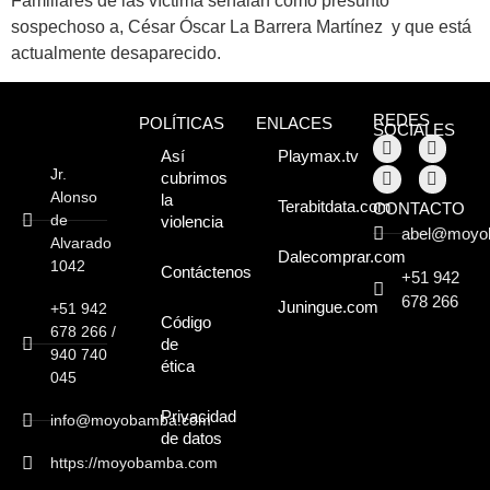
Familiares de las víctima señalan como presunto
sospechoso a, César Óscar La Barrera Martínez y que está
Moyobamba, está
actualmente desaparecido.
lleno de atractivos
REDES
POLÍTICAS
ENLACES
sorprendentes,
SOCIALES
Así
Playmax.tv
¡Descúbrelos!
Jr.
cubrimos
Alonso
la
Terabitdata.com
CONTACTO
de
violencia
abel@moyo
Alvarado
Dalecomprar.com
1042
Contáctenos
+51 942
678 266
Juningue.com
+51 942
Código
678 266 /
de
940 740
ética
045
Privacidad
info@moyobamba.com
de datos
https://moyobamba.com