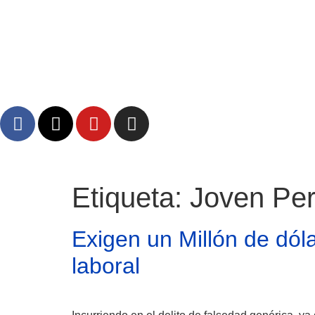
Etiqueta:
Joven Per
Atractivos
Exigen un Millón de dó
Moyobamba, está lleno de atractivos sorprendentes,
laboral