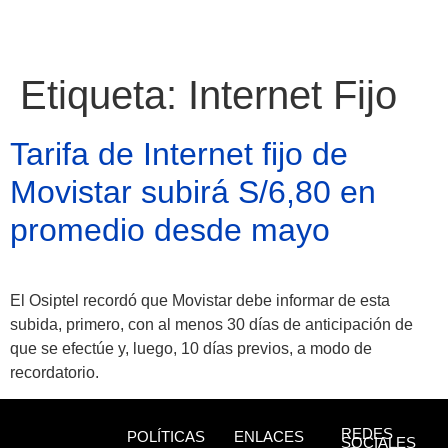
Etiqueta:
Internet Fijo
Tarifa de Internet fijo de
Movistar subirá S/6,80 en
promedio desde mayo
El Osiptel recordó que Movistar debe informar de esta
subida, primero, con al menos 30 días de anticipación de
que se efectúe y, luego, 10 días previos, a modo de
Atractivos
recordatorio.
Moyobamba, está
REDES
POLÍTICAS
ENLACES
SOCIALES