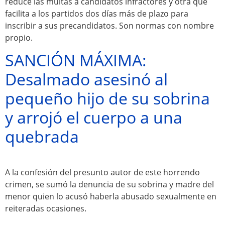
reduce las multas a candidatos infractores y otra que
facilita a los partidos dos días más de plazo para
Atractivos
inscribir a sus precandidatos. Son normas con nombre
propio.
Moyobamba, está
SANCIÓN MÁXIMA:
lleno de atractivos
Desalmado asesinó al
sorprendentes,
pequeño hijo de su sobrina
¡Descúbrelos!
y arrojó el cuerpo a una
quebrada
A la confesión del presunto autor de este horrendo
crimen, se sumó la denuncia de su sobrina y madre del
menor quien lo acusó haberla abusado sexualmente en
reiteradas ocasiones.