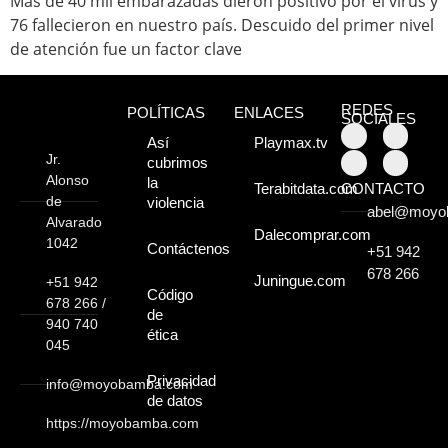
Más de 40 mil embarazadas dieron positivo por el virus y
76 fallecieron en nuestro país. Descuido del primer nivel
Moyobamba, está
de atención fue un factor clave
lleno de atractivos
REDES
POLÍTICAS
ENLACES
sorprendentes,
SOCIALES
Así
Playmax.tv
¡Descúbrelos!
Jr.
cubrimos
Alonso
la
CONTACTO
Terabitdata.com
de
violencia
abel@moyo
Alvarado
Dalecomprar.com
1042
Contáctenos
+51 942
678 266
Juningue.com
+51 942
Código
678 266 /
de
940 740
ética
045
Privacidad
info@moyobamba.com
de datos
https://moyobamba.com