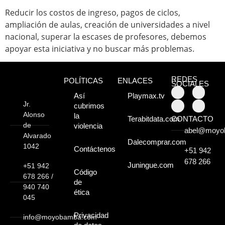
Atractivos
Reducir los costos de ingreso, pagos de ciclos,
ampliación de aulas, creación de universidades a nivel
Moyobamba, está
nacional, superar la escases de profesores, debemos
apoyar esta iniciativa y no buscar más problemas.
lleno de atractivos
sorprendentes,
REDES
POLÍTICAS
ENLACES
SOCIALES
¡Descúbrelos!
Así
Playmax.tv
Jr.
cubrimos
Alonso
la
CONTACTO
Terabitdata.com
de
violencia
abel@moyo
Alvarado
Dalecomprar.com
1042
Contáctenos
+51 942
678 266
Juningue.com
+51 942
Código
678 266 /
de
940 740
ética
045
Privacidad
info@moyobamba.com