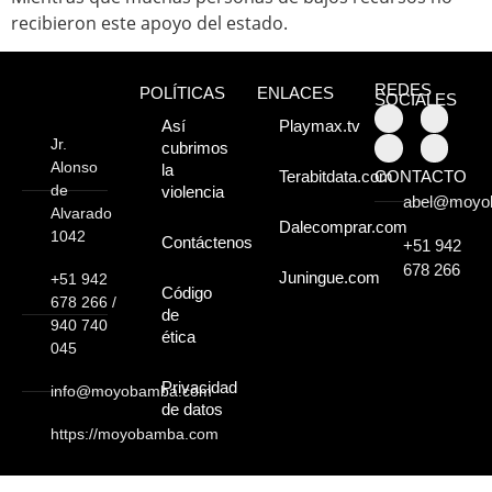
recibieron este apoyo del estado.
Moyobamba, está
lleno de atractivos
REDES
POLÍTICAS
ENLACES
SOCIALES
sorprendentes,
Así
Playmax.tv
Jr.
cubrimos
¡Descúbrelos!
Alonso
la
CONTACTO
Terabitdata.com
de
violencia
abel@moyo
Alvarado
Dalecomprar.com
1042
Contáctenos
+51 942
678 266
Juningue.com
+51 942
Código
678 266 /
de
940 740
ética
045
Privacidad
info@moyobamba.com
de datos
https://moyobamba.com