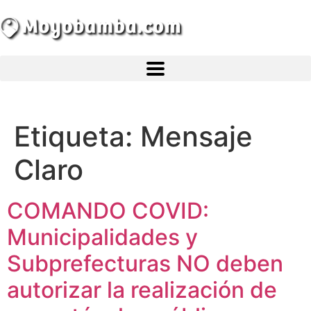
Atractivos
Etiqueta:
Mensaje
Claro
Moyobamba, está lleno de atractivos sorprendentes,
¡Descúbrelos!
COMANDO COVID:
Municipalidades y
Subprefecturas NO deben
autorizar la realización de