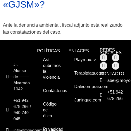
«GJSM»?
Atractivos
Ante la denuncia ambiental, fiscal adjunto está realizando
Moyobamba, está
las constataciones del caso.
lleno de atractivos
sorprendentes,
REDES
POLÍTICAS
ENLACES
SOCIALES
¡Descúbrelos!
Así
Playmax.tv
Jr.
cubrimos
Alonso
la
Terabitdata.com
CONTACTO
de
violencia
abel@moyo
Alvarado
Dalecomprar.com
1042
Contáctenos
+51 942
678 266
Juningue.com
+51 942
Código
678 266 /
de
940 740
ética
045
Privacidad
info@moyobamba.com