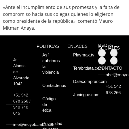
Atractivos
«Ante el incumplimiento de sus promesas y la falta de
compromiso hacia sus colegas quienes lo eligieron
Moyobamba, está
como presidente de la república», comentó Mauro
Mitman Anaya.
lleno de atractivos
sorprendentes,
REDES
POLÍTICAS
ENLACES
SOCIALES
¡Descúbrelos!
Así
Playmax.tv
Jr.
cubrimos
Alonso
la
CONTACTO
Terabitdata.com
de
violencia
abel@moyo
Alvarado
Dalecomprar.com
1042
Contáctenos
+51 942
678 266
Juningue.com
+51 942
Código
678 266 /
de
940 740
ética
045
Privacidad
info@moyobamba.com