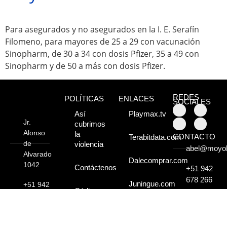
Para asegurados y no asegurados en la I. E. Serafín
Filomeno, para mayores de 25 a 29 con vacunación
Sinopharm, de 30 a 34 con dosis Pfizer, 35 a 49 con
Sinopharm y de 50 a más con dosis Pfizer.
REDES
POLÍTICAS
ENLACES
SOCIALES
Así
Playmax.tv
Jr.
cubrimos
Alonso
la
CONTACTO
Terabitdata.com
de
violencia
abel@moyo
Alvarado
Dalecomprar.com
1042
Contáctenos
+51 942
678 266
Juningue.com
+51 942
Código
678 266 /
de
940 740
ética
045