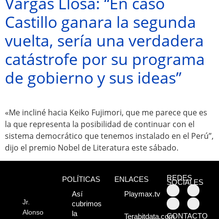
Vargas Llosa: “En caso
sorprendentes,
Castillo ganara la segunda
¡Descúbrelos!
vuelta, sería una verdadera
catástrofe por su programa
de gobierno y sus ideas”
«Me incliné hacia Keiko Fujimori, que me parece que es
la que representa la posibilidad de continuar con el
sistema democrático que tenemos instalado en el Perú”,
dijo el premio Nobel de Literatura este sábado.
REDES
POLÍTICAS
ENLACES
SOCIALES
Así
Playmax.tv
Jr.
cubrimos
Alonso
la
CONTACTO
Terabitdata.com