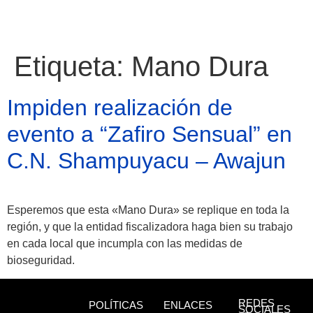
Etiqueta:
Mano Dura
Impiden realización de
evento a “Zafiro Sensual” en
C.N. Shampuyacu – Awajun
Esperemos que esta «Mano Dura» se replique en toda la
región, y que la entidad fiscalizadora haga bien su trabajo
en cada local que incumpla con las medidas de
Atractivos
bioseguridad.
Moyobamba, está
REDES
POLÍTICAS
ENLACES
SOCIALES