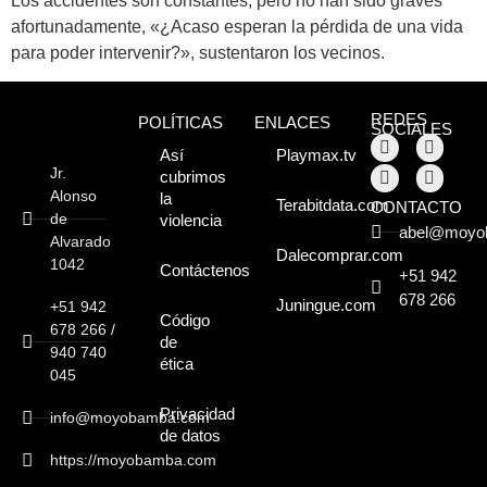
Los accidentes son constantes, pero no han sido graves
afortunadamente, «¿Acaso esperan la pérdida de una vida
Moyobamba, está
para poder intervenir?», sustentaron los vecinos.
lleno de atractivos
REDES
POLÍTICAS
ENLACES
sorprendentes,
SOCIALES
Así
Playmax.tv
¡Descúbrelos!
Jr.
cubrimos
Alonso
la
Terabitdata.com
CONTACTO
de
violencia
abel@moyo
Alvarado
Dalecomprar.com
1042
Contáctenos
+51 942
678 266
Juningue.com
+51 942
Código
678 266 /
de
940 740
ética
045
Privacidad
info@moyobamba.com
de datos
https://moyobamba.com