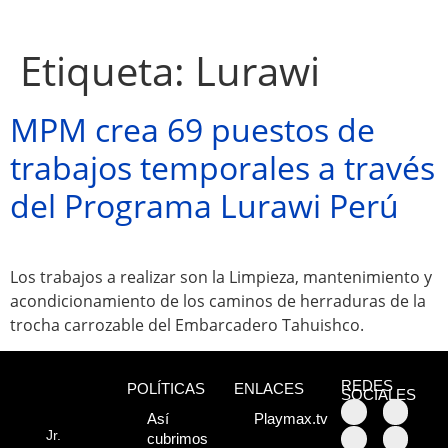
Etiqueta:
Lurawi
MPM crea 69 puestos de
trabajos temporales a través
del Programa Lurawi Perú
Los trabajos a realizar son la Limpieza, mantenimiento y
acondicionamiento de los caminos de herraduras de la
trocha carrozable del Embarcadero Tahuishco.
Atractivos
REDES
POLÍTICAS
ENLACES
SOCIALES
Moyobamba, está
Así
Playmax.tv
Jr.
cubrimos
lleno de atractivos