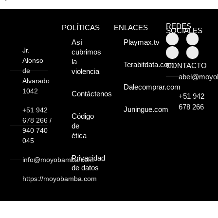
Moyobamba, está
lleno de atractivos
REDES
POLÍTICAS
ENLACES
SOCIALES
Así
Playmax.tv
sorprendentes,
Jr.
cubrimos
¡Descúbrelos!
Alonso
la
Terabitdata.com
CONTACTO
de
violencia
abel@moyo
Alvarado
Dalecomprar.com
1042
Contáctenos
+51 942
678 266
Juningue.com
+51 942
Código
678 266 /
de
940 740
ética
045
Privacidad
info@moyobamba.com
de datos
https://moyobamba.com