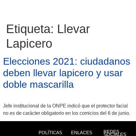
Etiqueta:
Llevar
Lapicero
Elecciones 2021: ciudadanos
deben llevar lapicero y usar
doble mascarilla
Jefe institucional de la ONPE indicó que el protector facial
Atractivos
no es de carácter obligatorio en los comicios del 6 de junio.
Moyobamba, está
REDES
POLÍTICAS
ENLACES
SOCIALES