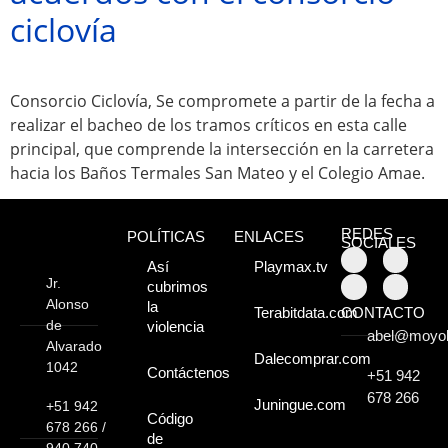
ciclovía
Atractivos
Consorcio Ciclovía, Se compromete a partir de la fecha a
Moyobamba, está
realizar el bacheo de los tramos críticos en esta calle
lleno de atractivos
principal, que comprende la intersección en la carretera
hacia los Baños Termales San Mateo y el Colegio Amae.
sorprendentes,
¡Descúbrelos!
REDES
POLÍTICAS
ENLACES
SOCIALES
Así
Playmax.tv
Jr.
cubrimos
Alonso
la
CONTACTO
Terabitdata.com
de
violencia
abel@moyo
Alvarado
Dalecomprar.com
1042
Contáctenos
+51 942
678 266
Juningue.com
+51 942
Código
678 266 /
de