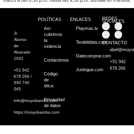
marzo a las 8:30 p.m. hasta las 9:30 p.m. súmate en Familia.
Moyobamba, está
lleno de atractivos
REDES
POLÍTICAS
ENLACES
SOCIALES
sorprendentes,
Así
Playmax.tv
Jr.
cubrimos
¡Descúbrelos!
Alonso
la
Terabitdata.com
CONTACTO
de
violencia
abel@moyo
Alvarado
Dalecomprar.com
1042
Contáctenos
+51 942
678 266
Juningue.com
+51 942
Código
678 266 /
de
940 740
ética
045
Privacidad
info@moyobamba.com
de datos
https://moyobamba.com