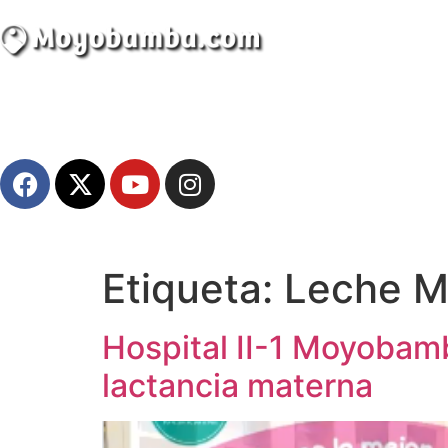
Etiqueta:
Leche M
Atractivos
Hospital II-1 Moyobamb
Moyobamba, está lleno de atractivos sorprendent
lactancia materna