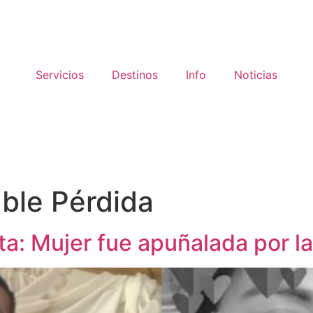
Servicios
Destinos
Info
Noticias
ble Pérdida
sta: Mujer fue apuñalada por l
es, ¡Descúbrelos!