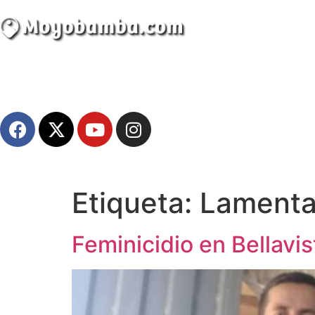
Etiqueta:
Lamenta
Atractivos
Feminicidio en Bellavi
Moyobamba, está lleno de atractivos sorprendent