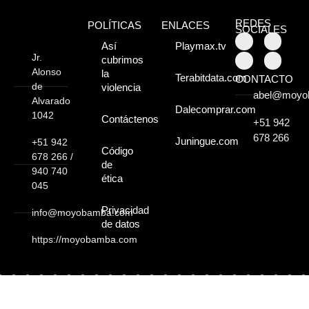
Moyobamba, está
REDES
POLÍTICAS
ENLACES
lleno de atractivos
SOCIALES
Así
Playmax.tv
sorprendentes,
Jr.
cubrimos
Alonso
la
Terabitdata.com
CONTACTO
¡Descúbrelos!
de
violencia
abel@moyo
Alvarado
Dalecomprar.com
1042
Contáctenos
+51 942
678 266
Juningue.com
+51 942
Código
678 266 /
de
940 740
ética
045
Privacidad
info@moyobamba.com
de datos
https://moyobamba.com
Copyright © 2026 - Moyobamba.com