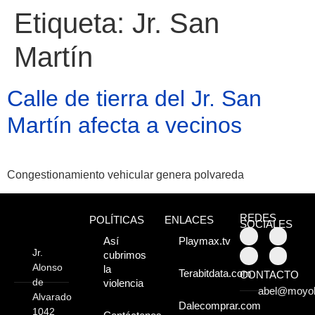
Etiqueta:
Jr. San
Martín
Calle de tierra del Jr. San
Martín afecta a vecinos
Congestionamiento vehicular genera polvareda
Atractivos
REDES
POLÍTICAS
ENLACES
SOCIALES
Así
Playmax.tv
Jr.
cubrimos
Moyobamba, está
Alonso
la
Terabitdata.com
CONTACTO
de
lleno de atractivos
violencia
abel@moyo
Alvarado
Dalecomprar.com
sorprendentes,
1042