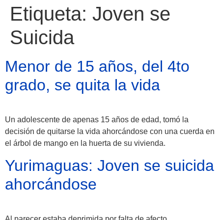
Etiqueta:
Joven se
Suicida
Menor de 15 años, del 4to
grado, se quita la vida
Un adolescente de apenas 15 años de edad, tomó la
decisión de quitarse la vida ahorcándose con una cuerda en
Atractivos
el árbol de mango en la huerta de su vivienda.
Yurimaguas: Joven se suicida
Moyobamba, está
ahorcándose
lleno de atractivos
sorprendentes,
Al parecer estaba deprimida por falta de afecto.