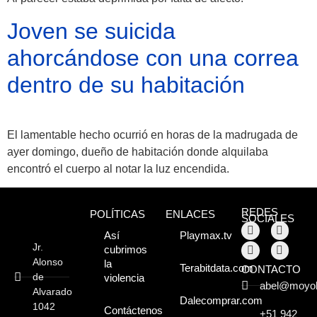
¡Descúbrelos!
Joven se suicida
ahorcándose con una correa
dentro de su habitación
El lamentable hecho ocurrió en horas de la madrugada de
ayer domingo, dueño de habitación donde alquilaba
encontró el cuerpo al notar la luz encendida.
REDES
POLÍTICAS
ENLACES
SOCIALES
Así
Playmax.tv
Jr.
cubrimos
Alonso
la
Terabitdata.com
CONTACTO
de
violencia
abel@moyo
Alvarado
Dalecomprar.com
1042
Contáctenos
+51 942