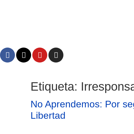
Etiqueta:
Irrespons
Atractivos
No Aprendemos: Por seg
Moyobamba, está lleno de atractivos sorprendentes,
Libertad