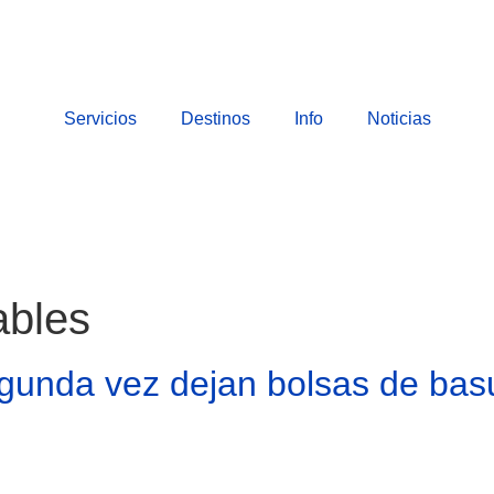
Servicios
Destinos
Info
Noticias
ables
unda vez dejan bolsas de basu
 ¡Descúbrelos!