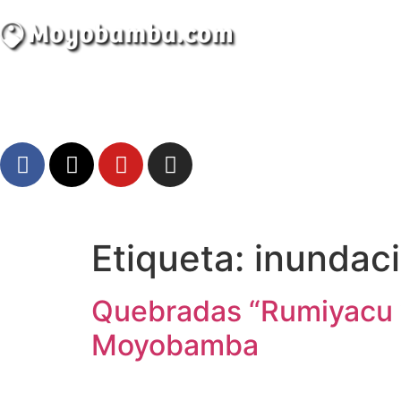
Etiqueta:
inundac
Atractivos
Quebradas “Rumiyacu y
Moyobamba, está lleno de atractivos sorprendent
Moyobamba