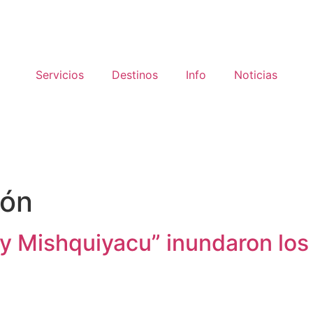
Servicios
Destinos
Info
Noticias
ión
 Mishquiyacu” inundaron los
es, ¡Descúbrelos!