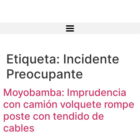
Atractivos
Etiqueta:
Incidente
Preocupante
Moyobamba, está lleno de atractivos sorprendentes,
¡Descúbrelos!
Moyobamba: Imprudencia
con camión volquete rompe
poste con tendido de
cables