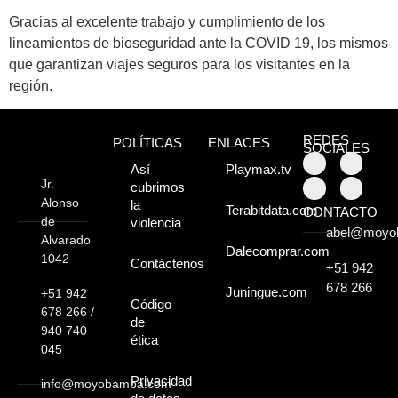
Atractivos
Gracias al excelente trabajo y cumplimiento de los
lineamientos de bioseguridad ante la COVID 19, los mismos
Moyobamba, está
que garantizan viajes seguros para los visitantes en la
región.
lleno de atractivos
sorprendentes,
REDES
POLÍTICAS
ENLACES
SOCIALES
¡Descúbrelos!
Así
Playmax.tv
Jr.
cubrimos
Alonso
la
Terabitdata.com
CONTACTO
de
violencia
abel@moyo
Alvarado
Dalecomprar.com
1042
Contáctenos
+51 942
678 266
Juningue.com
+51 942
Código
678 266 /
de
940 740
ética
045
Privacidad
info@moyobamba.com