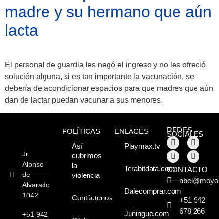
madre y su hermano que aún
lacta
Atractivos
El personal de guardia les negó el ingreso y no les ofreció
Moyobamba, está
solución alguna, si es tan importante la vacunación, se
lleno de atractivos
debería de acondicionar espacios para que madres que aún
dan de lactar puedan vacunar a sus menores.
sorprendentes,
¡Descúbrelos!
REDES
POLÍTICAS
ENLACES
SOCIALES
Así
Playmax.tv
Jr.
cubrimos
Alonso
la
Terabitdata.com
CONTACTO
de
violencia
abel@moyo
Alvarado
Dalecomprar.com
1042
Contáctenos
+51 942
678 266
Juningue.com
+51 942