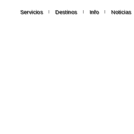
Servicios
Destinos
Info
Noticias