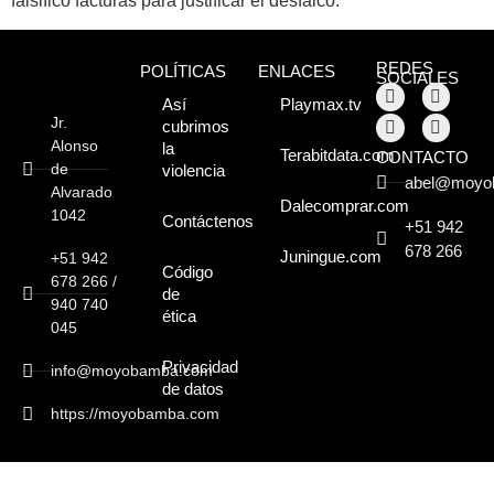
falsificó facturas para justificar el desfalco.
Moyobamba, está
lleno de atractivos
REDES
POLÍTICAS
ENLACES
SOCIALES
sorprendentes,
Así
Playmax.tv
Jr.
cubrimos
¡Descúbrelos!
Alonso
la
Terabitdata.com
CONTACTO
de
violencia
abel@moyo
Alvarado
Dalecomprar.com
1042
Contáctenos
+51 942
678 266
Juningue.com
+51 942
Código
678 266 /
de
940 740
ética
045
Privacidad
info@moyobamba.com
de datos
https://moyobamba.com