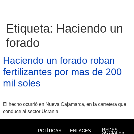
Etiqueta:
Haciendo un
forado
Haciendo un forado roban
fertilizantes por mas de 200
mil soles
El hecho ocurrió en Nueva Cajamarca, en la carretera que
Atractivos
conduce al sector Ucrania.
Moyobamba, está
REDES
POLÍTICAS
ENLACES
SOCIALES