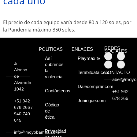
cada uno
Atractivos
Moyobamba, está
El precio de cada equipo varía desde 80 a 120 soles, por
la Pandemia máximo 350 soles.
lleno de atractivos
sorprendentes,
REDES
POLÍTICAS
ENLACES
SOCIALES
¡Descúbrelos!
Así
Playmax.tv
Jr.
cubrimos
Alonso
la
CONTACTO
Terabitdata.com
de
violencia
abel@moyo
Alvarado
Dalecomprar.com
1042
Contáctenos
+51 942
678 266
Juningue.com
+51 942
Código
678 266 /
de
940 740
ética
045
Privacidad
info@moyobamba.com