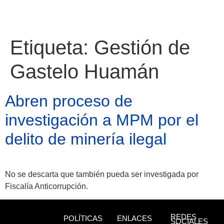
Etiqueta:
Gestión de
Gastelo Huamán
Abren proceso de
investigación a MPM por el
delito de minería ilegal
No se descarta que también pueda ser investigada por
Atractivos
Fiscalía Anticorrupción.
Moyobamba, está
REDES
POLÍTICAS
ENLACES
SOCIALES