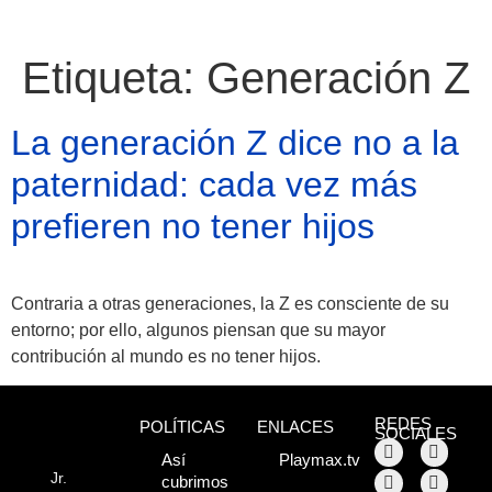
Etiqueta:
Generación Z
La generación Z dice no a la
paternidad: cada vez más
prefieren no tener hijos
Contraria a otras generaciones, la Z es consciente de su
entorno; por ello, algunos piensan que su mayor
contribución al mundo es no tener hijos.
Atractivos
REDES
POLÍTICAS
ENLACES
SOCIALES
Moyobamba, está
Así
Playmax.tv
Jr.
cubrimos
lleno de atractivos