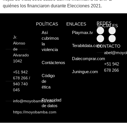
quiénes los financiaron durante Elecciones 2021.
Moyobamba, está
lleno de atractivos
REDES
POLÍTICAS
ENLACES
SOCIALES
sorprendentes,
Así
Playmax.tv
Jr.
cubrimos
¡Descúbrelos!
Alonso
la
Terabitdata.com
CONTACTO
de
violencia
abel@moyo
Alvarado
Dalecomprar.com
1042
Contáctenos
+51 942
678 266
Juningue.com
+51 942
Código
678 266 /
de
940 740
ética
045
Privacidad
info@moyobamba.com
de datos
https://moyobamba.com