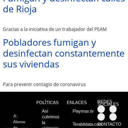
sorprendentes,
de Rioja
¡Descúbrelos!
Gracias a la iniciativa de un trabajador del PEAM
Pobladores fumigan y
desinfectan constantemente
sus viviendas
Para prevenir contagio de coronavirus
REDES
POLÍTICAS
ENLACES
SOCIALES
Así
Playmax.tv
Jr.
cubrimos
Alonso
la
CONTACTO
Terabitdata.com
de