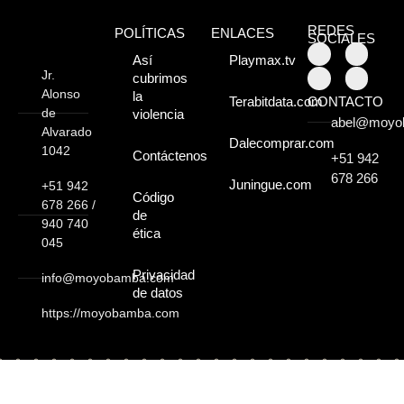
Moyobamba, está
REDES
POLÍTICAS
ENLACES
lleno de atractivos
SOCIALES
Así
Playmax.tv
sorprendentes,
Jr.
cubrimos
Alonso
la
CONTACTO
Terabitdata.com
¡Descúbrelos!
de
violencia
abel@moyo
Alvarado
Dalecomprar.com
1042
Contáctenos
+51 942
678 266
Juningue.com
+51 942
Código
678 266 /
de
940 740
ética
045
Privacidad
info@moyobamba.com
de datos
https://moyobamba.com
Copyright © 2026 - Moyobamba.com