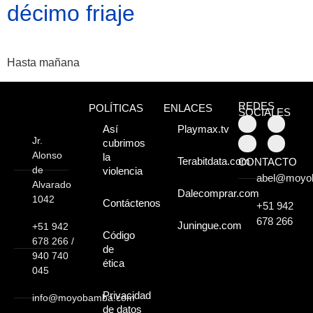
Atractivos
décimo friaje
Moyobamba, está
Hasta mañana
lleno de atractivos
sorprendentes,
REDES
POLÍTICAS
ENLACES
SOCIALES
¡Descúbrelos!
Así
Playmax.tv
Jr.
cubrimos
Alonso
la
Terabitdata.com
CONTACTO
de
violencia
abel@moyo
Alvarado
Dalecomprar.com
1042
Contáctenos
+51 942
678 266
Juningue.com
+51 942
Código
678 266 /
de
940 740
ética
045
Privacidad
info@moyobamba.com
de datos