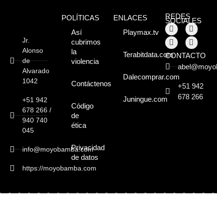
Moyobamba, está
REDES
POLÍTICAS
ENLACES
lleno de atractivos
SOCIALES
Así
Playmax.tv
sorprendentes,
Jr.
cubrimos
Alonso
la
Terabitdata.com
CONTACTO
¡Descúbrelos!
de
violencia
abel@moyo
Alvarado
Dalecomprar.com
1042
Contáctenos
+51 942
678 266
Juningue.com
+51 942
Código
678 266 /
de
940 740
ética
045
Privacidad
info@moyobamba.com
de datos
https://moyobamba.com
Copyright © 2026 - Moyobamba.com