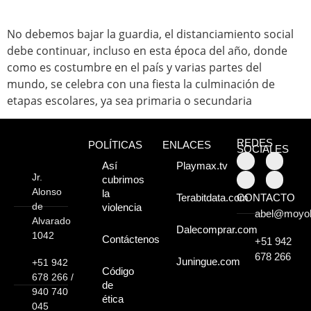
Atractivos
No debemos bajar la guardia, el distanciamiento social
debe continuar, incluso en esta época del año, donde
Moyobamba, está
como es costumbre en el país y varias partes del
mundo, se celebra con una fiesta la culminación de
lleno de atractivos
etapas escolares, ya sea primaria o secundaria
sorprendentes,
¡Descúbrelos!
REDES
POLÍTICAS
ENLACES
SOCIALES
Así
Playmax.tv
Jr.
cubrimos
Alonso
la
CONTACTO
Terabitdata.com
de
violencia
abel@moyo
Alvarado
Dalecomprar.com
1042
Contáctenos
+51 942
678 266
Juningue.com
+51 942
Código
678 266 /
de
940 740
ética
045