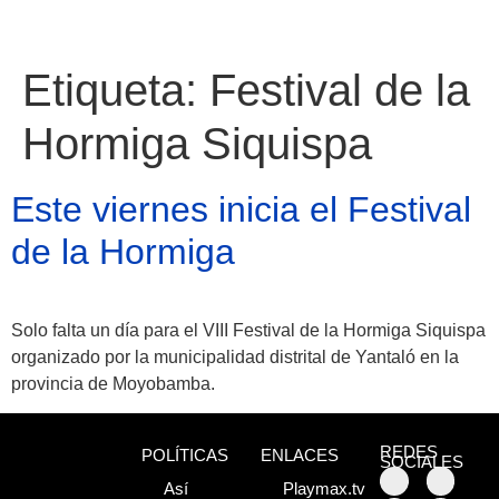
Etiqueta:
Festival de la
Hormiga Siquispa
Este viernes inicia el Festival
de la Hormiga
Solo falta un día para el VIII Festival de la Hormiga Siquispa
organizado por la municipalidad distrital de Yantaló en la
Atractivos
provincia de Moyobamba.
REDES
POLÍTICAS
ENLACES
Moyobamba, está
SOCIALES
Así
Playmax.tv