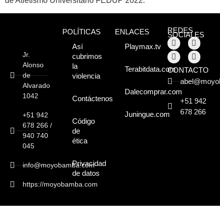
de Atletismo Universitario FEDUP 2022.
Moyobamba, está
lleno de atractivos
REDES
POLÍTICAS
ENLACES
SOCIALES
sorprendentes,
Así
Playmax.tv
Jr.
cubrimos
¡Descúbrelos!
Alonso
la
Terabitdata.com
CONTACTO
de
violencia
abel@moyo
Alvarado
Dalecomprar.com
1042
Contáctenos
+51 942
678 266
Juningue.com
+51 942
Código
678 266 /
de
940 740
ética
045
Privacidad
info@moyobamba.com
de datos
https://moyobamba.com