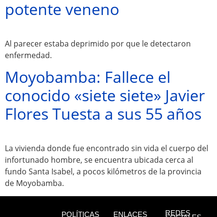
potente veneno
Al parecer estaba deprimido por que le detectaron
enfermedad.
Atractivos
Moyobamba: Fallece el
conocido «siete siete» Javier
Moyobamba, está
Flores Tuesta a sus 55 años
lleno de atractivos
sorprendentes,
La vivienda donde fue encontrado sin vida el cuerpo del
¡Descúbrelos!
infortunado hombre, se encuentra ubicada cerca al
fundo Santa Isabel, a pocos kilómetros de la provincia
de Moyobamba.
REDES
POLÍTICAS
ENLACES