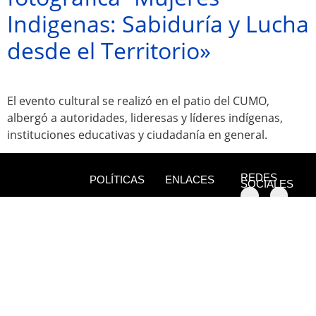
Indigenas: Sabiduría y Lucha
desde el Territorio»
El evento cultural se realizó en el patio del CUMO,
albergó a autoridades, lideresas y líderes indígenas,
instituciones educativas y ciudadanía en general.
REDES
POLÍTICAS
ENLACES
SOCIALES
Así
Playmax.tv
Jr.
cubrimos
Alonso
la
CONTACTO
Terabitdata.com
de
violencia
abel@moyo
Alvarado
Dalecomprar.com
1042
Contáctenos
+51 942
678 266
Juningue.com
+51 942
Código
678 266 /