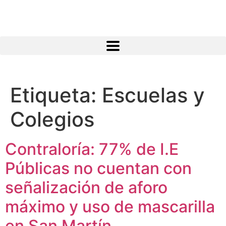
Atractivos
Etiqueta:
Escuelas y
Colegios
Moyobamba, está lleno de atractivos sorprendentes,
¡Descúbrelos!
Contraloría: 77% de I.E
Públicas no cuentan con
señalización de aforo
máximo y uso de mascarilla
en San Martín