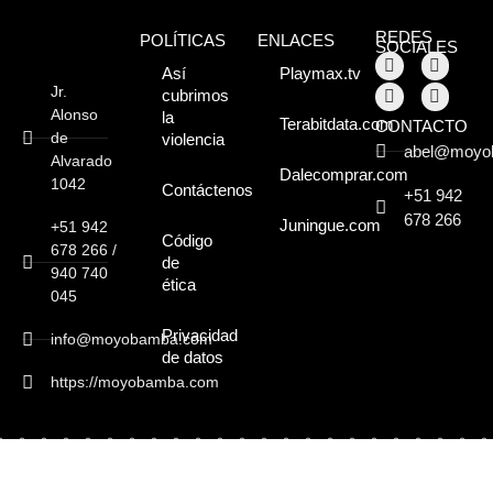
Moyobamba, está
REDES
POLÍTICAS
ENLACES
lleno de atractivos
SOCIALES
Así
Playmax.tv
sorprendentes,
Jr.
cubrimos
Alonso
la
Terabitdata.com
CONTACTO
¡Descúbrelos!
de
violencia
abel@moyo
Alvarado
Dalecomprar.com
1042
Contáctenos
+51 942
678 266
Juningue.com
+51 942
Código
678 266 /
de
940 740
ética
045
Privacidad
info@moyobamba.com
de datos
https://moyobamba.com
Copyright © 2026 - Moyobamba.com